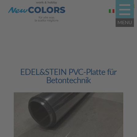
EDEL&STEIN PVC-Platte für
Betontechnik