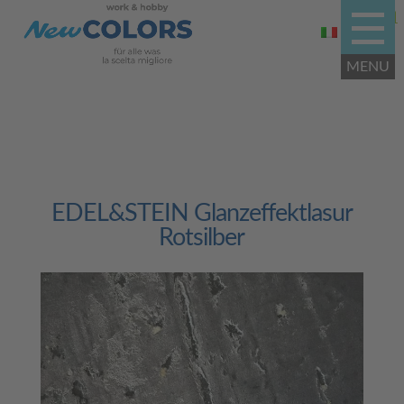
EDEL&STEIN Glanzeffektlasur
Rotsilber