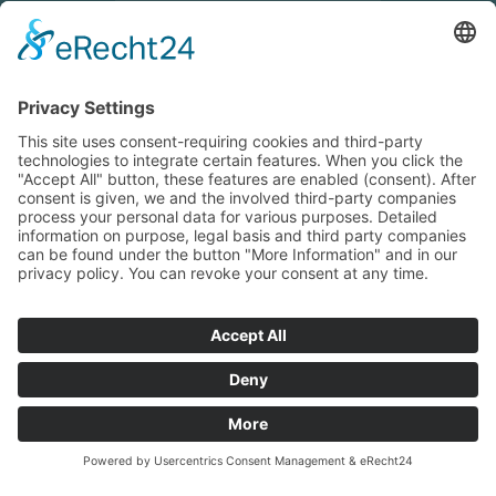
ore 13:30 – 17:30
Indicazioni e indirizzo
Orario Brunico
Vendita/Negozio
Lunedi – Venerdi
ore 7:30 – 12:00
ore 13:30 – 17:30
Indicazioni e indirizzo
NEWCOLORS
CATALOGO
© New Colors GmbH
P.IVA: 02208510210
HOBBISTICA
2023/2024
Privacy
Impressum
powered by trend-media