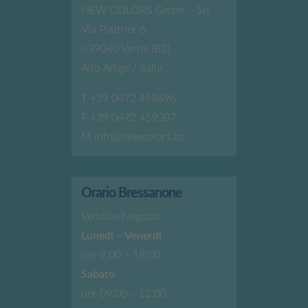
NEW COLORS Gmbh – Srl
Via Plattner 6
I-39040 Varna (BZ)
Alto Adige / Italia
T
+39 0472 458696
F +39 0472 459207
M
info@newcolors.bz
Orario Bressanone
Vendita/Negozio
Lunedi – Venerdi
ore 9:00 – 18:00
Sabato
ore 09:00 – 12:00