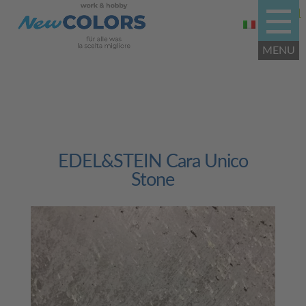
EDEL&STEIN Cara Unico
Stone