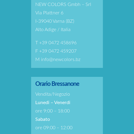
NEW COLORS Gmbh – Srl
Via Plattner 6
I-39040 Varna (BZ)
Alto Adige / Italia
T
+39 0472 458696
F +39 0472 459207
M
info@newcolors.bz
Orario Bressanone
Vendita/Negozio
Lunedi – Venerdi
ore 9:00 – 18:00
Sabato
ore 09:00 – 12:00