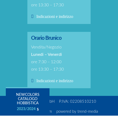
ore 13:30 – 17:30
Indicazioni e indirizzo
Orario Brunico
Vendita/Negozio
Lunedi – Venerdi
ore 7:30 – 12:00
ore 13:30 – 17:30
Indicazioni e indirizzo
NEWCOLORS
CATALOGO
© New Colors GmbH
P.IVA: 02208510210
HOBBISTICA
2023/2024
Privacy
Impressum
powered by trend-media