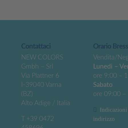
Contattaci
Orario Bres
NEW COLORS
Vendita/Ne
Gmbh – Srl
Lunedi – Ve
Via Plattner 6
ore 9:00 – 
I-39040 Varna
Sabato
(BZ)
ore 09:00 –
Alto Adige / Italia
Indicazioni
T
+39 0472
indirizzo
458696