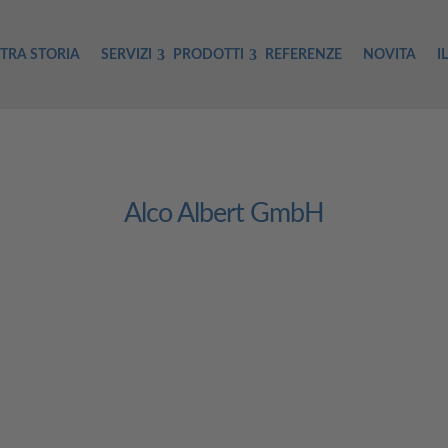
TRA STORIA
SERVIZI
PRODOTTI
REFERENZE
NOVITA
I
Alco Albert GmbH