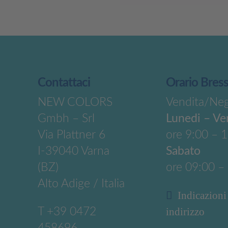
Contattaci
Orario Bres
NEW COLORS
Vendita/Ne
Gmbh – Srl
Lunedi – Ve
Via Plattner 6
ore 9:00 – 
I-39040 Varna
Sabato
(BZ)
ore 09:00 –
Alto Adige / Italia
Indicazioni
T
+39 0472
indirizzo
458696