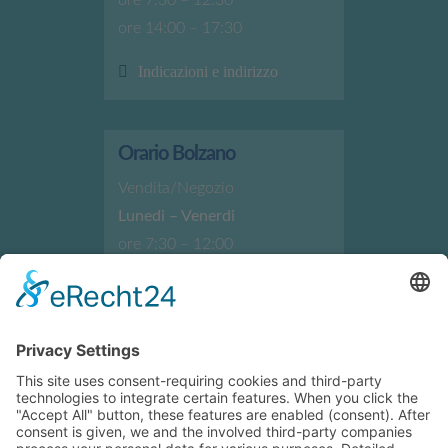
ore 7:30 – 12:30
ore 14:00 – 17:30
Indicazioni e indirizzo
Orario Bolzano
Vendita/Negozio
Lunedi – Venerdi
ore 7:30 – 12:00
ore 13:30 – 17:30
Indicazioni e indirizzo
Orario Brunico
Vendita/Negozio