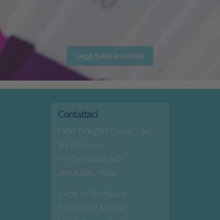
Leggi tutte le notizie
Contattaci
NEW COLORS Gmbh – Srl
Via Plattner 6
I-39040 Varna (BZ)
Alto Adige / Italia
T
+39 0472 458696
F +39 0472 459207