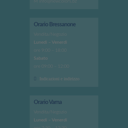
M
info@newcolors.bz
Orario Bressanone
Vendita/Negozio
Lunedi – Venerdi
ore 9:00 – 18:00
Sabato
ore 09:00 – 12:00
Indicazioni e indirizzo
Orario Varna
Vendita/Negozio
Lunedi – Venerdi