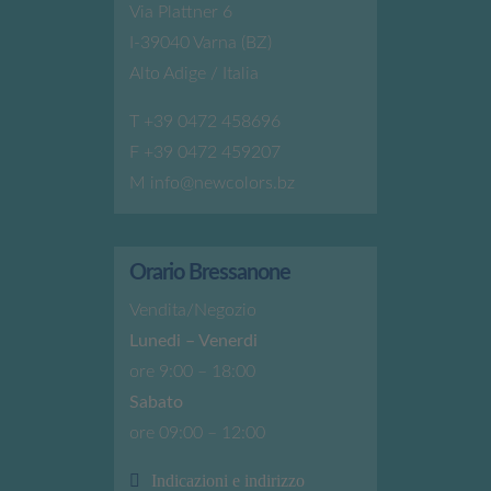
Via Plattner 6
I-39040 Varna (BZ)
Alto Adige / Italia
T
+39 0472 458696
F +39 0472 459207
M
info@newcolors.bz
Orario Bressanone
Vendita/Negozio
Lunedi – Venerdi
ore 9:00 – 18:00
Sabato
ore 09:00 – 12:00
Indicazioni e indirizzo