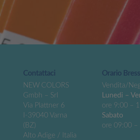
Contattaci
Orario Bres
NEW COLORS
Vendita/Ne
Gmbh – Srl
Lunedi – Ve
Via Plattner 6
ore 9:00 – 
I-39040 Varna
Sabato
(BZ)
ore 09:00 –
Alto Adige / Italia