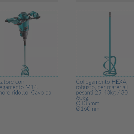
tatore con
Collegamento HEXA,
legamento M14.
robusto, per materiali
ore ridotto. Cavo da
pesanti 25-40kg / 30-
60kg.
Ø135mm
Ø160mm