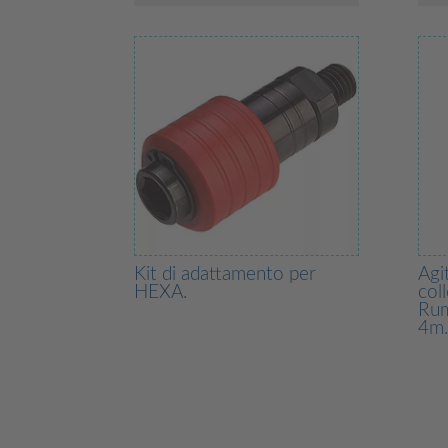
Kit di adattamento per
Agi
HEXA.
col
Rum
4m.