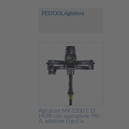
FESTOOL Agitatore
Agitatore MX 1200 E EF
HS3R con aspirazione MX-
A, adattore ErgoFix.