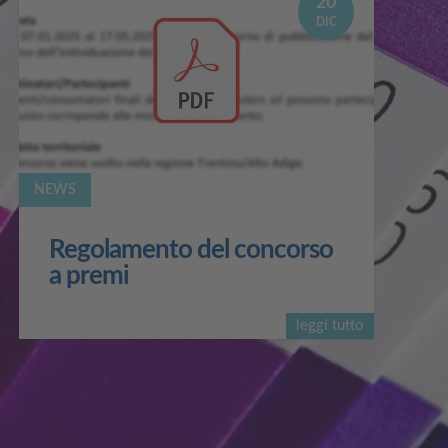
20
DIC
NEWS
Regolamento del concorso
a premi
leggi tutto