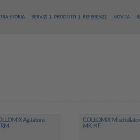
TRA STORIA
SERVIZI
PRODOTTI
REFERENZE
NOVITA
I
LLOMIX Agitatore
COLLOMIX Mischellato
oRM
MK HF