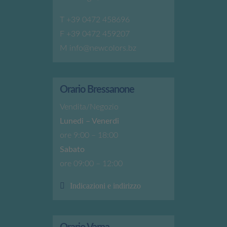
T
+39 0472 458696
F +39 0472 459207
M
info@newcolors.bz
Orario Bressanone
Vendita/Negozio
Lunedi – Venerdi
ore 9:00 – 18:00
Sabato
ore 09:00 – 12:00
Indicazioni e indirizzo