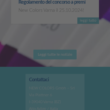
Regolamento del concorso a premi
New Colors Varna il 25.10.2024!
leggi tutto
Leggi tutte le notizie
Contattaci
NEW COLORS Gmbh – Srl
Via Plattner 6
I-39040 Varna (BZ)
Alto Adige / Italia